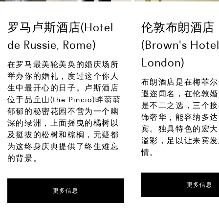
罗马卢斯酒店(Hotel
伦敦布朗酒店
de Russie, Rome)
(Brown's Hotel
London)
在罗马最美轮美奂的婚庆场所
举办你的婚礼，度过这个你人
布朗酒店是在梅菲尔
生中最开心的日子。卢斯酒店
遐迩闻名，在伦敦婚
位于品丘山(the Pincio)畔蓊蓊
是不二之选，三个接
郁郁的秘密花园不啻为一个幽
饰奢华，能容纳多达1
深的绿洲，上面摇曳的橘树以
宾。独具特色的宏大
及挺拔的松树和棕榈，无疑都
溢彩，足以让来宾发
为这终身庆典提供了终生难忘
情。
的背景。
更多信息
更多信息